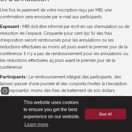
Une fois le paiement de votre inscription reçu par MBI, une
confirmation sera envoyée par e-mail aux participants.
Exposant :
MBI doit être informé par écrit en cas d'annulation ou de
réduction de l'espace. Cinquante pour cent (50 %) des frais
d'exposition seront remboursés pour les annulations ou les
réductions effectuées au moins 46 jours avant le premier jour de la
conférence. Il n'y a pas de remboursement pour les annulations ou
les réductions effectuées 45 jours avant le premier jour de la
conférence.
Participants :
Le remboursement intégral des participants, des
laissez-passer d'une journée et des conjoints/invités (à l'exception
des exposants), moins des frais de traitement de 100 dollars
américains par personne inscrite, sera accordé pour les annulations
This website uses cookies
effectuées par écrit au moins 46 jours avant le premier jour de la
to ensure you get the best
conférence. Aucun remboursement n'est prévu pour les annulations
Got it!
experience on our website.
effectuées 45 jours avant le premier jour de la conférence. Les
Learn more
personnes inscrites qui ne participent pas à la conférence sans en
avoir informé le MBI au moins 45 jours avant le premier jour de la