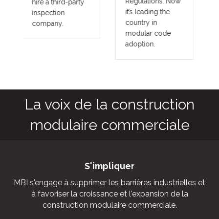
Regulations. Now
prevailing wage
it’s leading the
projects. These
country in
benefits translate
modular code
into other large
adoption.
fringe areas, such
as agriculture,
commercial cold
storage facilities,
grow houses,
outbuildings,
military and
aviation hangars.
La voix de la construction
modulaire commerciale