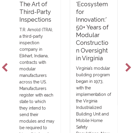
ng Thermal
‘Ecosystem
Barriers
for
Compliance
Innovation:’
Methods &
50+ Years of
Emerging
Modular
NFPA-275
Constructio
Foam Plastic
n Oversight
Technologie
in Virginia
s
Virginia’s modular
building program
New fire barrier
began in 1973,
technologies are
with the
improving total
implementation of
costs and margins
the Virginia
in major areas of
Industrialized
construction, such
Building Unit and
as commercial,
Mobile Home
government,
Safety
union and