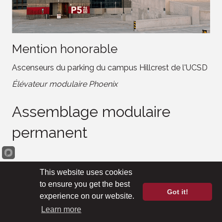
Mention honorable
Ascenseurs du parking du campus Hillcrest de l'UCSD
Élévateur modulaire Phoenix
Assemblage modulaire
permanent
Bâtiment écologique
This website uses cookies
to ensure you get the best
Got it!
experience on our website.
Learn more