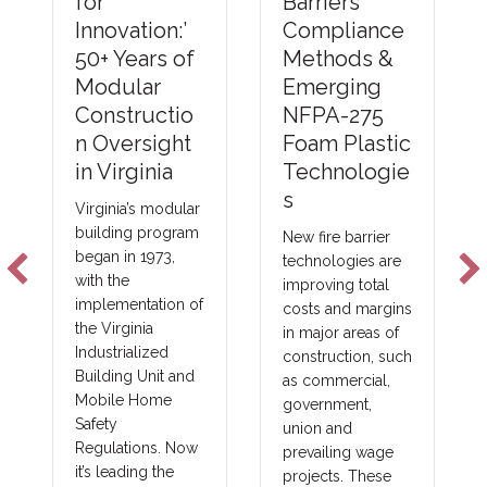
Barriers
for
Compliance
Innovation:’
Methods &
50+ Years of
Emerging
Modular
NFPA-275
Constructio
Foam Plastic
n Oversight
Technologie
in Virginia
s
Virginia’s modular
building program
New fire barrier
began in 1973,
technologies are
with the
improving total
implementation of
costs and margins
the Virginia
in major areas of
Industrialized
construction, such
Building Unit and
as commercial,
Mobile Home
government,
Safety
union and
Regulations. Now
prevailing wage
it’s leading the
projects. These