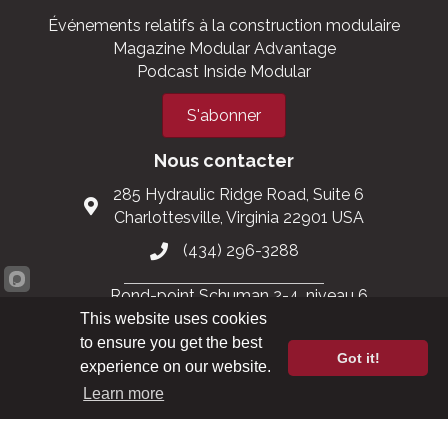
Événements relatifs à la construction modulaire
Magazine Modular Advantage
Podcast Inside Modular
S'abonner
Nous contacter
285 Hydraulic Ridge Road, Suite 6
Charlottesville, Virginia 22901 USA
(434) 296-3288
Rond-point Schuman 2-4, niveau 6
1040 Bruxelles, Belgique
This website uses cookies
to ensure you get the best
0032 2 403 36 58
Got it!
experience on our website.
Learn more
info@modular.org