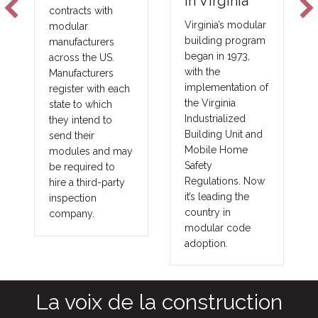
Technologie
in Virginia
s
Virginia’s modular
building program
New fire barrier
began in 1973,
technologies are
with the
improving total
implementation of
costs and margins
the Virginia
in major areas of
Industrialized
construction, such
Building Unit and
as commercial,
Mobile Home
government,
Safety
union and
Regulations. Now
prevailing wage
it’s leading the
projects. These
country in
benefits translate
modular code
into other large
adoption.
fringe areas, such
as agriculture,
commercial cold
storage facilities,
grow houses,