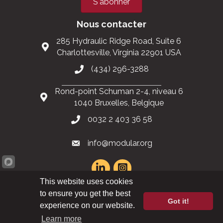
Rester informé
Événements relatifs à la construction modulaire
Magazine Modular Advantage
Podcast Inside Modular
S'abonner
Nous contacter
285 Hydraulic Ridge Road, Suite 6
Charlottesville, Virginia 22901 USA
(434) 296-3288
Rond-point Schuman 2-4, niveau 6
1040 Bruxelles, Belgique
This website uses cookies
to ensure you get the best
0032 2 403 36 58
Got it!
experience on our website.
Learn more
info@modular.org