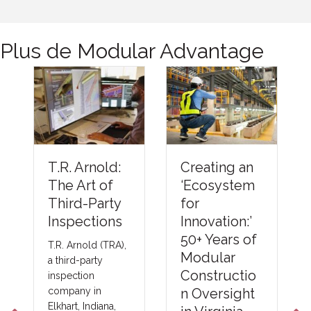
Plus de Modular Advantage
Understandi
Creating an
ng Thermal
‘Ecosystem
Barriers
for
Compliance
Innovation:’
Methods &
50+ Years of
Emerging
Modular
NFPA-275
Constructio
Foam Plastic
n Oversight