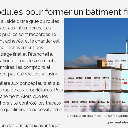
ules pour former un bâtiment fi
 à l'aide d'une grue ou roulés
ster aux intempéries. Les
s publics sont raccordés, le
nt achevés, et le chantier est
rend l'achèvement des
rage final et l'étanchéité,
isation de tous les éléments
armoires, les comptoirs et
nt pas été réalisés à l'usine.
céléré aux concepteurs et aux
 rapide aux propriétaires. Pour
ultanément. Alors que les
ors site contrôlé, les travaux
 qui élimine la nécessité d'un
L'installation des modules se fait rapi
peuvent êtr
l'un des principaux avantages