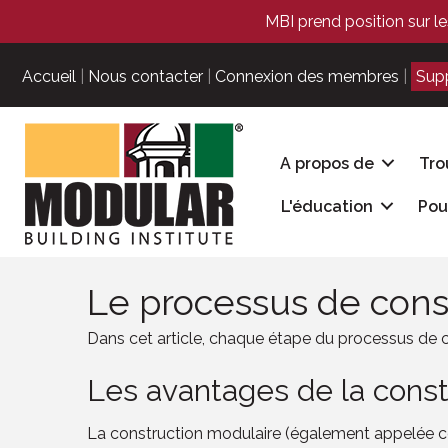
MBI prend position sur le
Accueil
|
Nous contacter
|
Connexion des membres
|
Sup
A propos de
Tro
L'éducation
Pou
Le processus de cons
Dans cet article, chaque étape du processus de c
Les avantages de la const
La construction modulaire (également appelée con