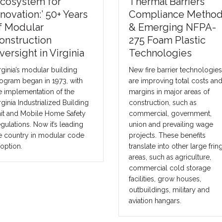
Thermal Barriers
of Modular
Compliance Methods
Construction: 
& Emerging NFPA-
Better Capital
275 Foam Plastic
Strategies Can 
Technologies
the Industry Sca
New fire barrier technologies
The future of construct
are improving total costs and
not be solved by one 
margins in major areas of
one lender, or one fina
construction, such as
model. It will be solve
commercial, government,
matching the right proj
union and prevailing wage
the right capital strateg
projects. These benefits
translate into other large fringe
areas, such as agriculture,
commercial cold storage
facilities, grow houses,
outbuildings, military and
aviation hangars.