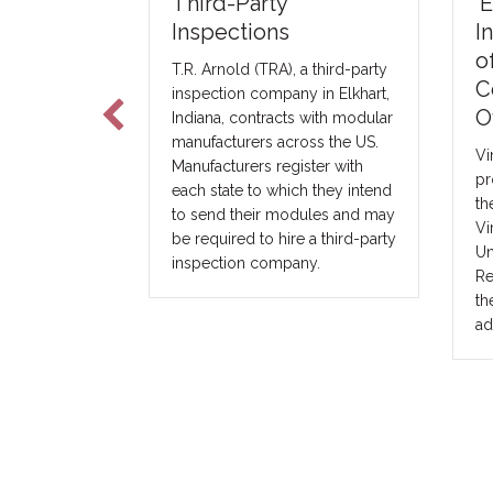
‘Ecosystem for
rty
Innovation:’ 50+ Years
ons
of Modular
TRA), a third-party
Construction
ompany in Elkhart,
Oversight in Virginia
tracts with modular
s across the US.
Virginia’s modular building
s register with
program began in 1973, with
o which they intend
the implementation of the
ir modules and may
Virginia Industrialized Building
o hire a third-party
Unit and Mobile Home Safety
company.
Regulations. Now it’s leading
the country in modular code
adoption.