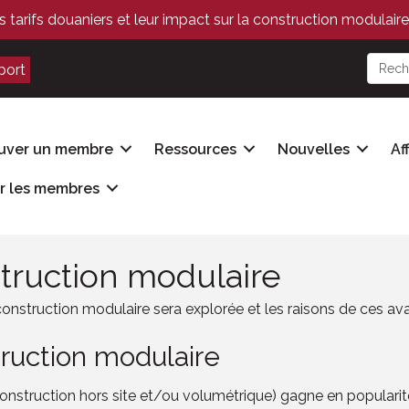
s tarifs douaniers et leur impact sur la construction modulaire
port
uver un membre
Ressources
Nouvelles
Af
r les membres
truction modulaire
onstruction modulaire sera explorée et les raisons de ces ava
ruction modulaire
struction hors site et/ou volumétrique) gagne en popularité 