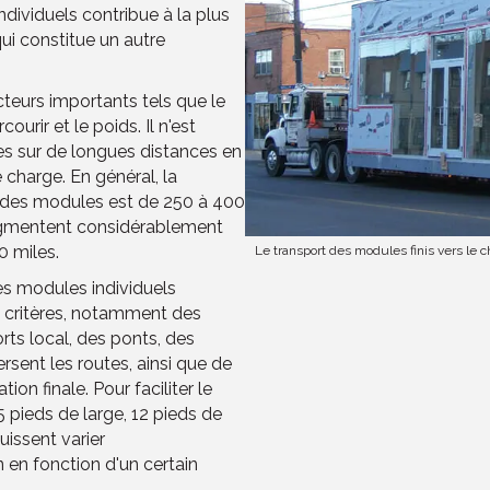
ndividuels contribue à la plus
qui constitue un autre
teurs importants tels que le
urir et le poids. Il n'est
s sur de longues distances en
e charge. En général, la
t des modules est de 250 à 400
 augmentent considérablement
0 miles.
Le transport des modules finis vers le c
es modules individuels
 critères, notamment des
rts local, des ponts, des
rsent les routes, ainsi que de
tion finale. Pour faciliter le
pieds de large, 12 pieds de
uissent varier
 en fonction d'un certain