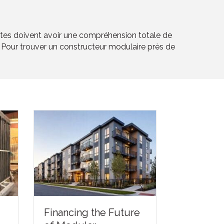
nantes doivent avoir une compréhension totale de
 Pour trouver un constructeur modulaire près de
uture
Print
Building Customized