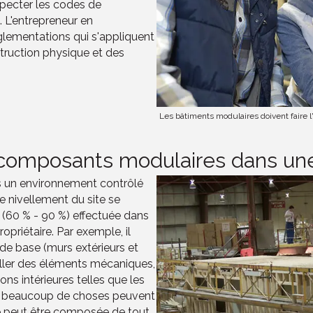
pecter les codes de
 L'entrepreneur en
glementations qui s'appliquent
struction physique et des
Les bâtiments modulaires doivent faire l
e composants modulaires dans u
 un environnement contrôlé
de nivellement du site se
 (60 % - 90 %) effectuée dans
opriétaire. Par exemple, il
de base (murs extérieurs et
taller des éléments mécaniques,
ions intérieures telles que les
ue beaucoup de choses peuvent
ine peut être composée de tout