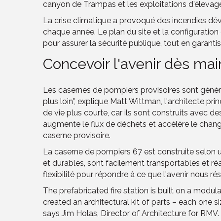
canyon de Trampas et les exploitations d'élevage h
La crise climatique a provoqué des incendies dévas
chaque année. Le plan du site et la configuratio
pour assurer la sécurité publique, tout en garant
Concevoir l'avenir dès ma
Les casernes de pompiers provisoires sont général
plus loin", explique Matt Wittman, l'architecte p
de vie plus courte, car ils sont construits avec 
augmente le flux de déchets et accélère le chang
caserne provisoire.
La caserne de pompiers 67 est construite selon un
et durables, sont facilement transportables et ré
flexibilité pour répondre à ce que l'avenir nous ré
The prefabricated fire station is built on a modula
created an architectural kit of parts – each one s
says Jim Holas, Director of Architecture for RMV.