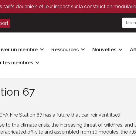
s tarifs douaniers et leur impact sur la construction modulaire
port
uver un membre
Ressources
Nouvelles
Af
r les membres
ation 67
CFA Fire Station 67 has a future that can reinvent itself.
 to the climate crisis, the increasing threat of wildfires, and 
efabricated off-site and assembled from 10 modules, the 4,