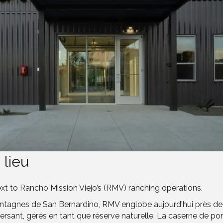
 lieu
t to Rancho Mission Viejo’s (RMV) ranching operations.
 montagnes de San Bernardino, RMV englobe aujourd'hui près d
sant, gérés en tant que réserve naturelle. La caserne de pom