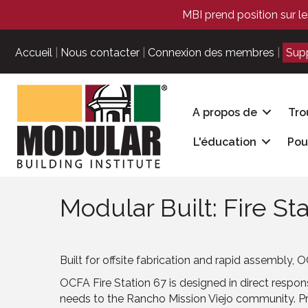
MBI prend position sur le
Accueil
|
Nous contacter
|
Connexion des membres
|
Sup
A propos de
Tro
L'éducation
Pou
Modular Built: Fire St
Built for offsite fabrication and rapid assembly, O
OCFA Fire Station 67 is designed in direct response
needs to the Rancho Mission Viejo community. Pr