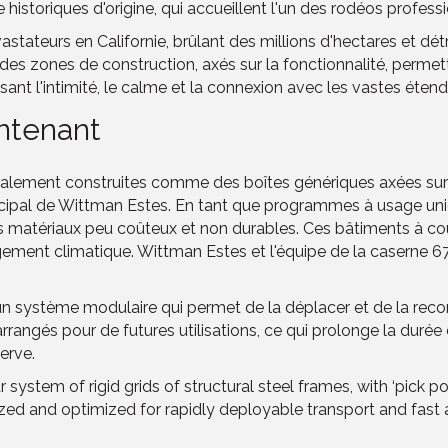
istoriques d'origine, qui accueillent l'un des rodéos professi
tateurs en Californie, brûlant des millions d'hectares et détr
n des zones de construction, axés sur la fonctionnalité, perm
issant l'intimité, le calme et la connexion avec les vastes ét
intenant
ement construites comme des boîtes génériques axées sur l'int
rincipal de Wittman Estes. En tant que programmes à usage uni
des matériaux peu coûteux et non durables. Ces bâtiments à co
ement climatique. Wittman Estes et l'équipe de la caserne 67
 système modulaire qui permet de la déplacer et de la reconfi
arrangés pour de futures utilisations, ce qui prolonge la duré
serve.
r system of rigid grids of structural steel frames, with ‘pick 
ized and optimized for rapidly deployable transport and fast as