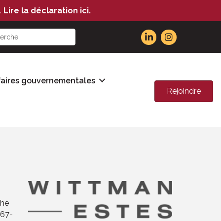
.
Lire la déclaration ici.
faires gouvernementales
Rejoindre
the
667-