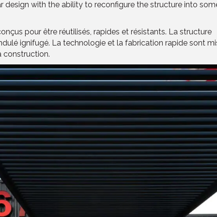
r design with the ability to reconfigure the structure into so
çus pour être réutilisés, rapides et résistants. La structure
dulé ignifugé. La technologie et la fabrication rapide sont mi
la construction.