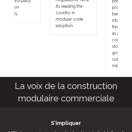
prevailing wage
it’s leading the
projects. These
country in
benefits translate
modular code
into other large
adoption.
fringe areas, such
as agriculture,
commercial cold
storage facilities,
grow houses,
outbuildings,
military and
aviation hangars.
La voix de la construction
modulaire commerciale