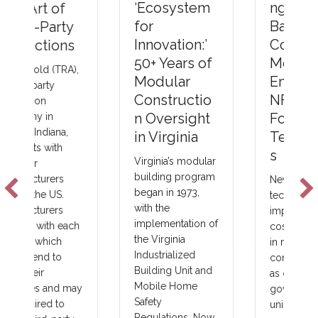
ng Thermal
‘Ecosystem
Barriers
for
Compliance
Innovation:’
Methods &
50+ Years of
Emerging
Modular
NFPA-275
Constructio
Foam Plastic
n Oversight
Technologie
in Virginia
s
Virginia’s modular
building program
New fire barrier
began in 1973,
technologies are
with the
improving total
implementation of
costs and margins
the Virginia
in major areas of
Industrialized
construction, such
Building Unit and
as commercial,
Mobile Home
government,
Safety
union and
Regulations. Now