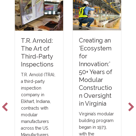
Understandi
Creating an
ng Thermal
‘Ecosystem
Barriers
for
Compliance
Innovation:’
Methods &
50+ Years of
Emerging
Modular
NFPA-275
Constructio
Foam Plastic
n Oversight
Technologie
in Virginia
s
Virginia’s modular
building program
New fire barrier
began in 1973,
technologies are
with the
improving total