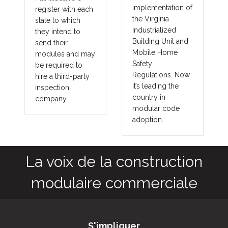
implementation of
costs and margins
the Virginia
in major areas of
Industrialized
construction, such
Building Unit and
as commercial,
Mobile Home
y
government,
Safety
union and
Regulations. Now
prevailing wage
it’s leading the
projects. These
country in
benefits translate
modular code
into other large
adoption.
fringe areas, such
as agriculture,
commercial cold
storage facilities,
grow houses,
outbuildings,
military and
aviation hangars.