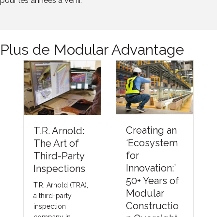
pour les années à venir.
Plus de Modular Advantage
Understandi
Creating an
ng Thermal
‘Ecosystem
Barriers
for
Compliance
Innovation:’
Methods &
50+ Years of
Emerging
Modular
NFPA-275
Constructio