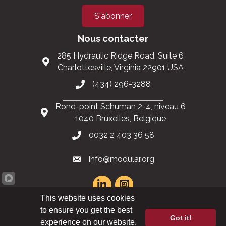
Support the Industry
Rester informé
Événements relatifs à la construction modulaire
Magazine Modular Advantage
Podcast Inside Modular
S'abonner
Nous contacter
285 Hydraulic Ridge Road, Suite 6
Charlottesville, Virginia 22901 USA
(434) 296-3288
Rond-point Schuman 2-4, niveau 6
1040 Bruxelles, Belgique
This website uses cookies
to ensure you get the best
0032 2 403 36 58
Got it!
experience on our website.