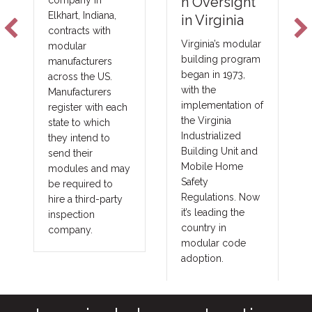
Foam Plastic
n Oversight
Technologie
in Virginia
s
Virginia’s modular
building program
New fire barrier
began in 1973,
technologies are
with the
improving total
implementation of
costs and margins
the Virginia
in major areas of
Industrialized
construction, such
Building Unit and
as commercial,
Mobile Home
government,
Safety
union and
Regulations. Now
prevailing wage
it’s leading the
projects. These
country in
benefits translate
modular code
into other large
adoption.
fringe areas, such
as agriculture,
commercial cold
storage facilities,