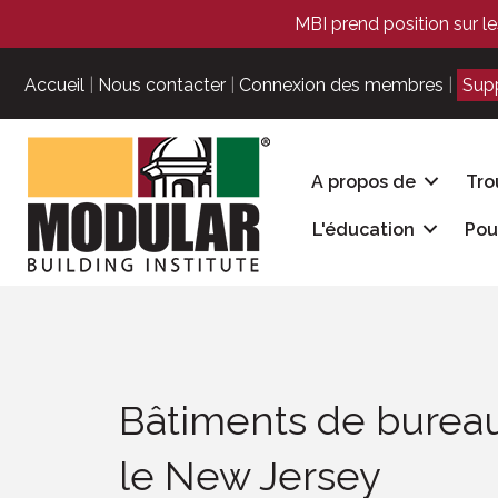
MBI prend position sur le
Accueil
|
Nous contacter
|
Connexion des membres
|
Sup
A propos de
Tro
L'éducation
Pou
Bâtiments de burea
le New Jersey