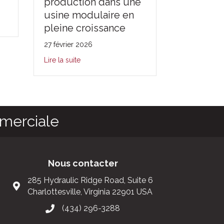
production dans une
des eaux
usine modulaire en
Hilo
pleine croissance
27 février 2
27 février 2026
Lire la suite
Lire la suite
mmerciale
Nous contacter
285 Hydraulic Ridge Road, Suite 6
Charlottesville, Virginia 22901 USA
(434) 296-3288