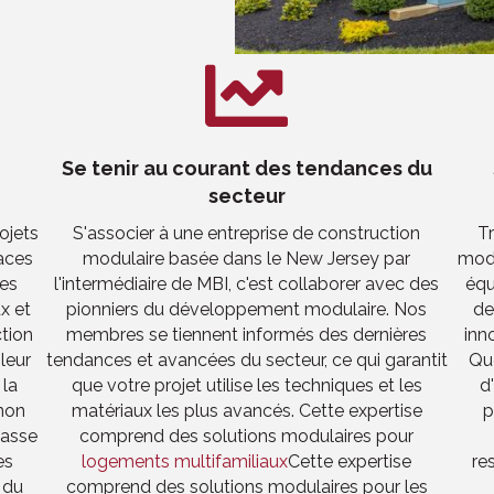
Se tenir au courant des tendances du
secteur
ojets
S'associer à une entreprise de construction
Tr
aces
modulaire basée dans le New Jersey par
modu
es
l'intermédiaire de MBI, c'est collaborer avec des
équ
x et
pionniers du développement modulaire. Nos
de
ction
membres se tiennent informés des dernières
inn
leur
tendances et avancées du secteur, ce qui garantit
Que
 la
que votre projet utilise les techniques et les
d
 non
matériaux les plus avancés. Cette expertise
p
passe
comprend des solutions modulaires pour
es
logements multifamiliaux
Cette expertise
re
 du
comprend des solutions modulaires pour les