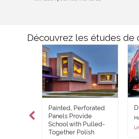
Découvrez les études de c
D
o Real –
Painted, Perforated
y
Panels Provide
Ma
e Study
School with Pulled-
Li
Together Polish
5