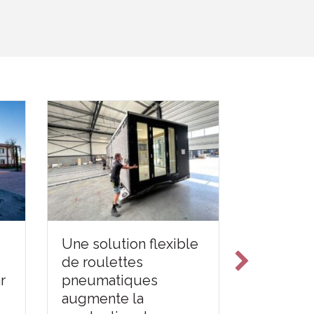
Une solution flexible
Repenser
de roulettes
infrastru
r
pneumatiques
temporair
augmente la
d'usine 