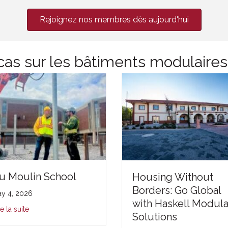
Rejoignez nos membres dès aujourd'hui
as sur les bâtiments modulaires
u Moulin School
Housing Without
Borders: Go Global
y 4, 2026
with Haskell Modula
re la suite
Solutions